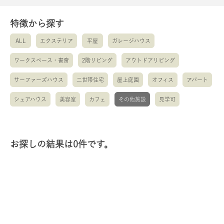
特徴から探す
ALL
エクステリア
平屋
ガレージハウス
ワークスペース・書斎
2階リビング
アウトドアリビング
サーファーズハウス
二世帯住宅
屋上庭園
オフィス
アパート
シェアハウス
美容室
カフェ
その他施設
見学可
お探しの結果は0件です。