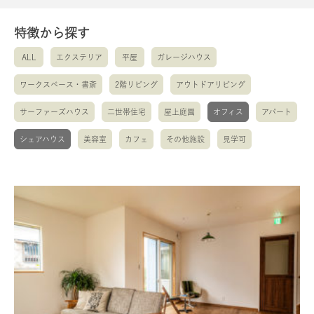
特徴から探す
ALL
エクステリア
平屋
ガレージハウス
ワークスペース・書斎
2階リビング
アウトドアリビング
サーファーズハウス
二世帯住宅
屋上庭園
オフィス
アパート
シェアハウス
美容室
カフェ
その他施設
見学可