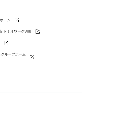
ホーム
所 トミオワーク源町
者グループホーム