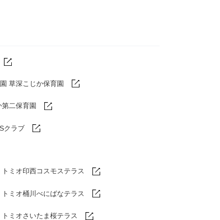
園 草深こじか保育園
か第二保育園
DSクラブ
トミオ印西コスモステラス
ム
トミオ桶川べにばなテラス
ム
トミオさいたま桜テラス