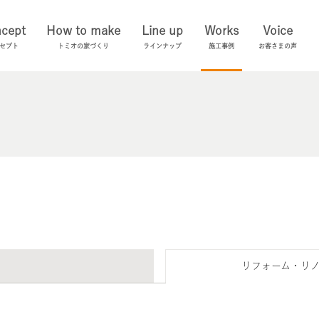
cept
How to make
Line up
Works
Voice
セプト
トミオの家づくり
ラインナップ
施工事例
お客さまの声
リフォーム・リ