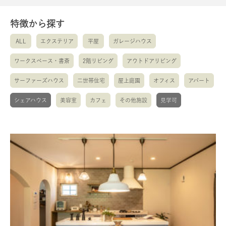
特徴から探す
ALL
エクステリア
平屋
ガレージハウス
ワークスペース・書斎
2階リビング
アウトドアリビング
サーファーズハウス
二世帯住宅
屋上庭園
オフィス
アパート
シェアハウス
美容室
カフェ
その他施設
見学可