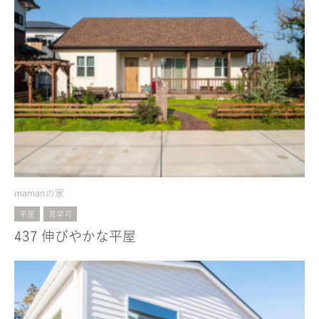
mamanの家
平屋
見学可
437 伸びやかな平屋