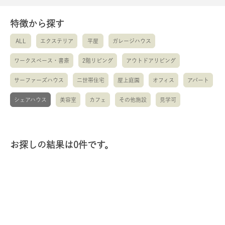
特徴から探す
ALL
エクステリア
平屋
ガレージハウス
ワークスペース・書斎
2階リビング
アウトドアリビング
サーファーズハウス
二世帯住宅
屋上庭園
オフィス
アパート
シェアハウス
美容室
カフェ
その他施設
見学可
お探しの結果は0件です。