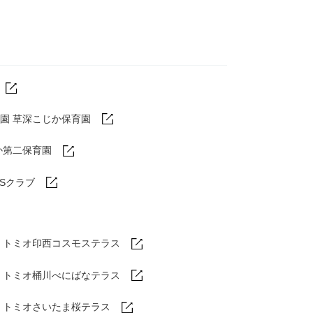
園 草深こじか保育園
か第二保育園
DSクラブ
トミオ印西コスモステラス
ム
トミオ桶川べにばなテラス
ム
トミオさいたま桜テラス