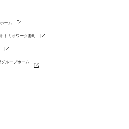
ホーム
所 トミオワーク源町
者グループホーム