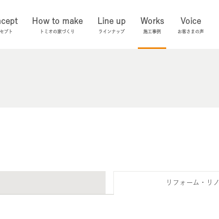
cept
How to make
Line up
Works
Voice
セプト
トミオの家づくり
ラインナップ
施工事例
お客さまの声
リフォーム・リ