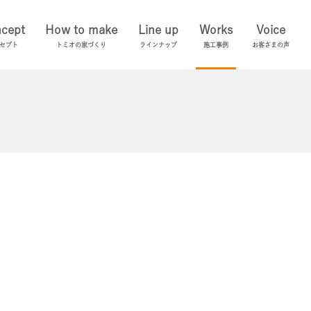
cept
How to make
Line up
Works
Voice
セプト
トミオの家づくり
ラインナップ
施工事例
お客さまの声