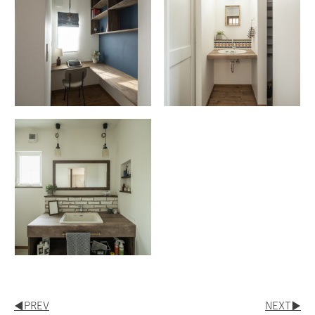
◀︎PREV
NEXT▶︎