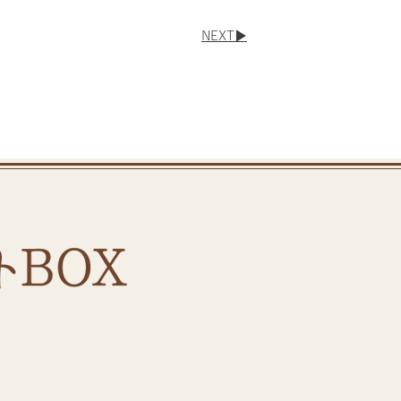
NEXT▶︎