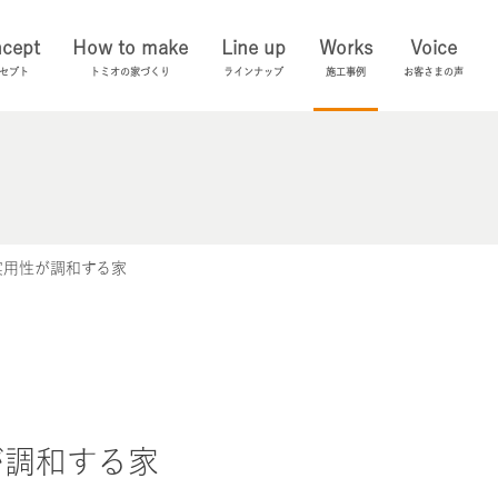
cept
How to make
Line up
Works
Voice
セプト
トミオの家づくり
ラインナップ
施工事例
お客さまの声
と実用性が調和する家
が調和する家