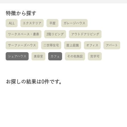
特徴から探す
ALL
エクステリア
平屋
ガレージハウス
ワークスペース・書斎
2階リビング
アウトドアリビング
サーファーズハウス
二世帯住宅
屋上庭園
オフィス
アパート
シェアハウス
美容室
カフェ
その他施設
見学可
お探しの結果は0件です。