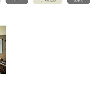
カフェ
その他施設
見学可
、