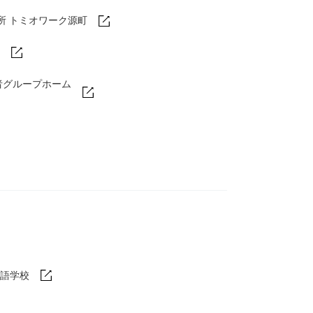
所 トミオワーク源町
者グループホーム
語学校