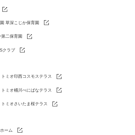
園 草深こじか保育園
か第二保育園
DSクラブ
トミオ印西コスモステラス
ム
トミオ桶川べにばなテラス
ム
トミオさいたま桜テラス
ホーム