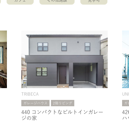
カフェ
その他施設
見学可
TRIBECA
UN
ガレージハウス
2階リビング
ガ
、
440 コンパクトなビルトインガレー
4
ジの家
ハ