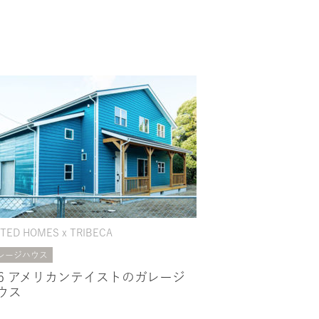
ITED HOMES x TRIBECA
レージハウス
26 アメリカンテイストのガレージ
ウス