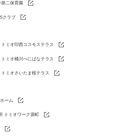
か第二保育園
DSクラブ
トミオ印西コスモステラス
ム
トミオ桶川べにばなテラス
ム
トミオさいたま桜テラス
ホーム
所 トミオワーク源町