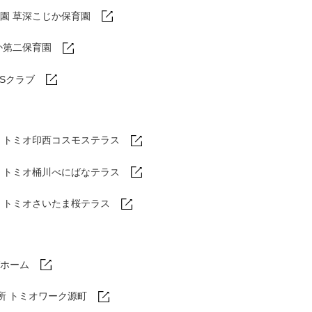
園 草深こじか保育園
か第二保育園
DSクラブ
トミオ印西コスモステラス
ム
トミオ桶川べにばなテラス
ム
トミオさいたま桜テラス
ホーム
所 トミオワーク源町