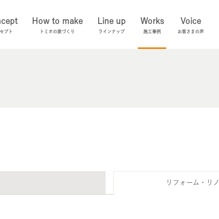
cept
How to make
Line up
Works
Voice
セプト
トミオの家づくり
ラインナップ
施工事例
お客さまの声
リフォーム・リ