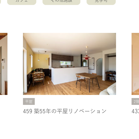
カフェ
その他施設
見学可
平屋
2
459 築55年の平屋リノベーション
4