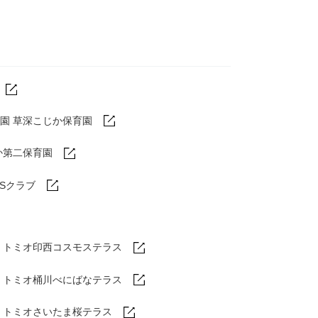
園 草深こじか保育園
か第二保育園
DSクラブ
トミオ印西コスモステラス
ム
トミオ桶川べにばなテラス
ム
トミオさいたま桜テラス