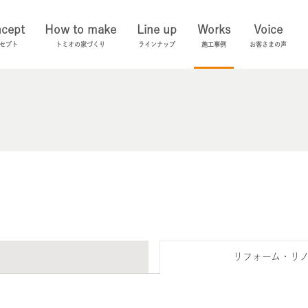
cept
How to make
Line up
Works
Voice
セプト
トミオの家づくり
ラインナップ
施工事例
お客さまの声
リフォーム・リ