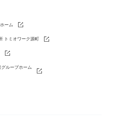
ホーム
所 トミオワーク源町
者グループホーム