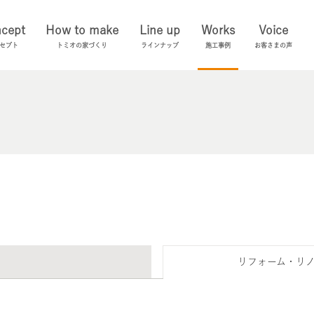
cept
How to make
Line up
Works
Voice
セプト
トミオの家づくり
ラインナップ
施工事例
お客さまの声
リフォーム・リ