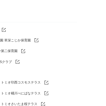
園 草深こじか保育園
か第二保育園
DSクラブ
トミオ印西コスモステラス
ム
トミオ桶川べにばなテラス
ム
トミオさいたま桜テラス