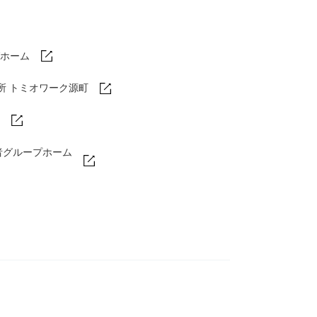
ホーム
所 トミオワーク源町
者グループホーム