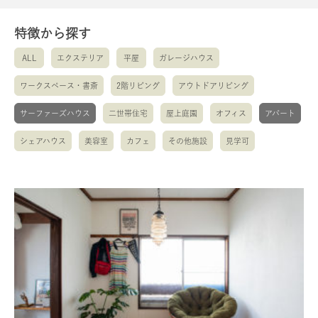
特徴から探す
ALL
エクステリア
平屋
ガレージハウス
ワークスペース・書斎
2階リビング
アウトドアリビング
サーファーズハウス
二世帯住宅
屋上庭園
オフィス
アパート
シェアハウス
美容室
カフェ
その他施設
見学可