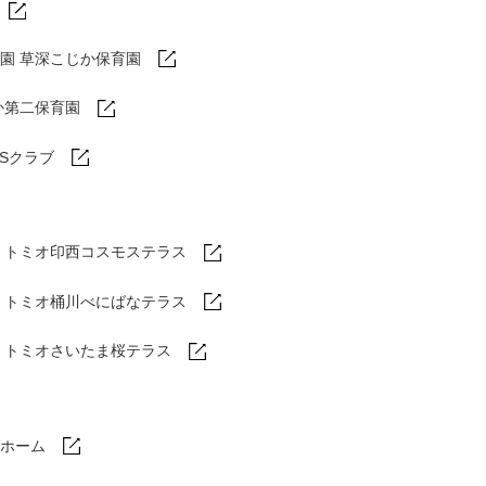
園 草深こじか保育園
か第二保育園
DSクラブ
トミオ印西コスモステラス
ム
トミオ桶川べにばなテラス
ム
トミオさいたま桜テラス
ホーム