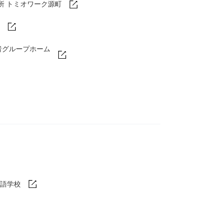
所 トミオワーク源町
者グループホーム
語学校