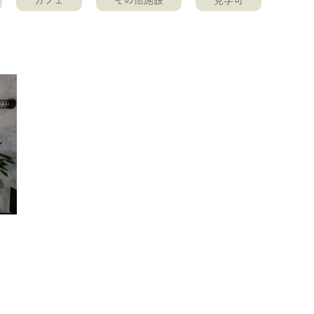
カフェ
その他施設
見学可