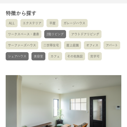
特徴から探す
ALL
エクステリア
平屋
ガレージハウス
ワークスペース・書斎
2階リビング
アウトドアリビング
サーファーズハウス
二世帯住宅
屋上庭園
オフィス
アパート
シェアハウス
美容室
カフェ
その他施設
見学可