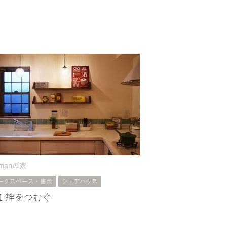
manの家
ークスペース・書斎
シェアハウス
81 絆をつむぐ