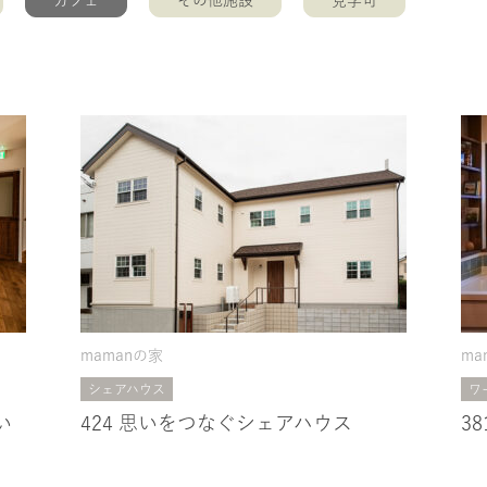
カフェ
その他施設
見学可
mamanの家
ma
シェアハウス
ワ
い
424 思いをつなぐシェアハウス
3