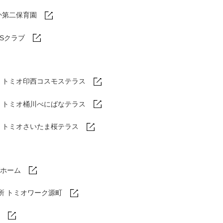
か第二保育園
DSクラブ
トミオ印西コスモステラス
ム
トミオ桶川べにばなテラス
ム
トミオさいたま桜テラス
ホーム
所 トミオワーク源町