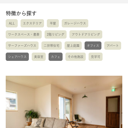
特徴から探す
ALL
エクステリア
平屋
ガレージハウス
ワークスペース・書斎
2階リビング
アウトドアリビング
サーファーズハウス
二世帯住宅
屋上庭園
オフィス
アパート
シェアハウス
美容室
カフェ
その他施設
見学可