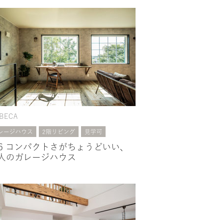
IBECA
レージハウス
2階リビング
見学可
86 コンパクトさがちょうどいい、
人のガレージハウス