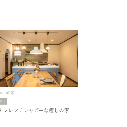
manの家
学可
07 フレンチシャビーな癒しの家