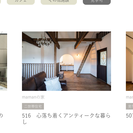
カフェ
その他施設
見学可
mamanの家
ma
二世帯住宅
見
の
516 心落ち着くアンティークな暮ら
5
し