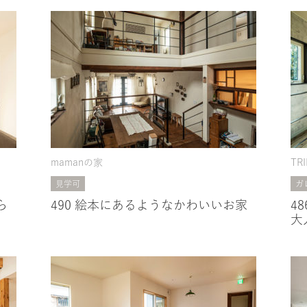
mamanの家
TR
見学可
ガ
ら
490 絵本にあるようなかわいいお家
4
大