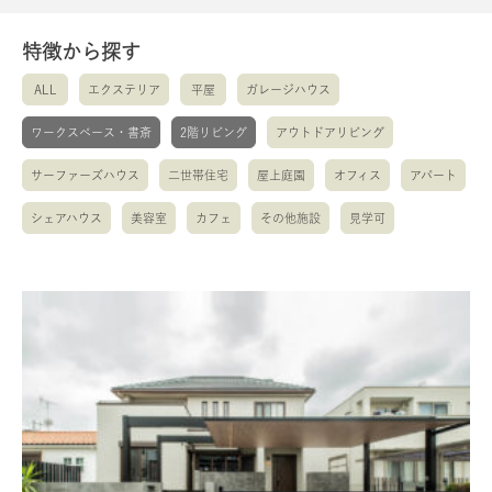
特徴から探す
ALL
エクステリア
平屋
ガレージハウス
ワークスペース・書斎
2階リビング
アウトドアリビング
サーファーズハウス
二世帯住宅
屋上庭園
オフィス
アパート
シェアハウス
美容室
カフェ
その他施設
見学可