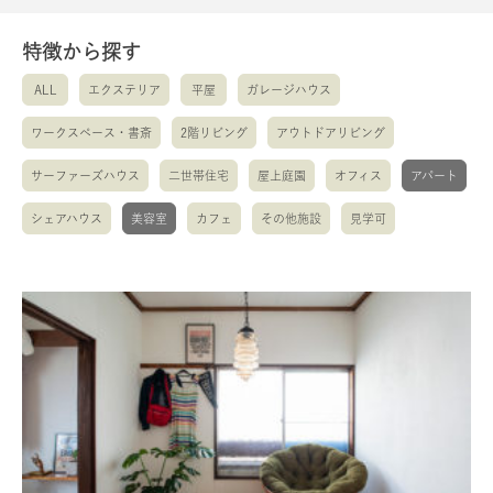
特徴から探す
ALL
エクステリア
平屋
ガレージハウス
ワークスペース・書斎
2階リビング
アウトドアリビング
サーファーズハウス
二世帯住宅
屋上庭園
オフィス
アパート
シェアハウス
美容室
カフェ
その他施設
見学可