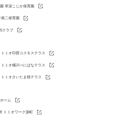
園 草深こじか保育園
か第二保育園
DSクラブ
トミオ印西コスモステラス
ム
トミオ桶川べにばなテラス
ム
トミオさいたま桜テラス
ホーム
所 トミオワーク源町