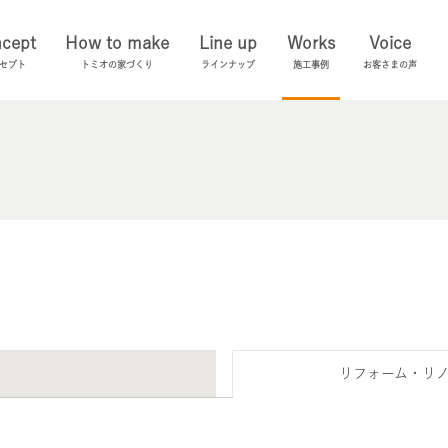
cept
How to make
Line up
Works
Voice
セプト
トミオの家づくり
ラインナップ
施工事例
お客さまの声
リフォーム・リ