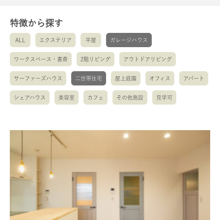
特徴から探す
ALL
エクステリア
平屋
ガレージハウス
ワークスペース・書斎
2階リビング
アウトドアリビング
サーファーズハウス
二世帯住宅
屋上庭園
オフィス
アパート
シェアハウス
美容室
カフェ
その他施設
見学可